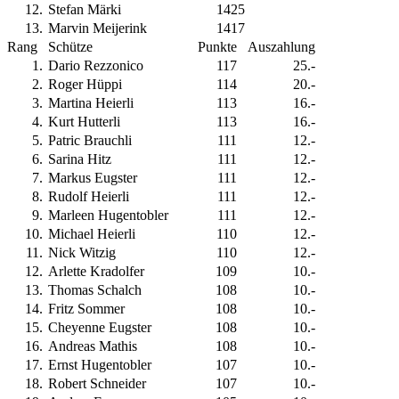
12
.
Stefan Märki
1425
13
.
Marvin Meijerink
1417
Rang
Schütze
Punkte
Auszahlung
1
.
Dario Rezzonico
117
25.-
2
.
Roger Hüppi
114
20.-
3
.
Martina Heierli
113
16.-
4
.
Kurt Hutterli
113
16.-
5
.
Patric Brauchli
111
12.-
6
.
Sarina Hitz
111
12.-
7
.
Markus Eugster
111
12.-
8
.
Rudolf Heierli
111
12.-
9
.
Marleen Hugentobler
111
12.-
10
.
Michael Heierli
110
12.-
11
.
Nick Witzig
110
12.-
12
.
Arlette Kradolfer
109
10.-
13
.
Thomas Schalch
108
10.-
14
.
Fritz Sommer
108
10.-
15
.
Cheyenne Eugster
108
10.-
16
.
Andreas Mathis
108
10.-
17
.
Ernst Hugentobler
107
10.-
18
.
Robert Schneider
107
10.-