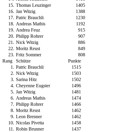
15
.
Thomas Leuzinger
1405
16
.
Jan Witzig
1388
17
.
Patric Brauchli
1230
18
.
Andreas Mathis
1192
19
.
Andrea Feuz
915
20
.
Philipp Rohrer
907
21
.
Nick Witzig
886
22
.
Moritz Reust
849
23
.
Fritz Sommer
808
Rang
Schütze
Punkte
1
.
Patric Brauchli
1515
2
.
Nick Witzig
1503
3
.
Sarina Hitz
1502
4
.
Cheyenne Eugster
1496
5
.
Jan Witzig
1481
6
.
Andreas Mathis
1474
7
.
Philipp Rohrer
1466
8
.
Moritz Reust
1462
9
.
Leon Brenner
1462
10
.
Nicolas Pivetta
1458
11
.
Robin Brunner
1437