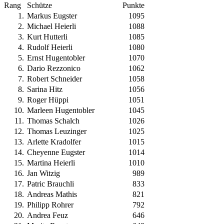
Rang
Schütze
Punkte
1
.
Markus Eugster
1095
2
.
Michael Heierli
1088
3
.
Kurt Hutterli
1085
4
.
Rudolf Heierli
1080
5
.
Ernst Hugentobler
1070
6
.
Dario Rezzonico
1062
7
.
Robert Schneider
1058
8
.
Sarina Hitz
1056
9
.
Roger Hüppi
1051
10
.
Marleen Hugentobler
1045
11
.
Thomas Schalch
1026
12
.
Thomas Leuzinger
1025
13
.
Arlette Kradolfer
1015
14
.
Cheyenne Eugster
1014
15
.
Martina Heierli
1010
16
.
Jan Witzig
989
17
.
Patric Brauchli
833
18
.
Andreas Mathis
821
19
.
Philipp Rohrer
792
20
.
Andrea Feuz
646