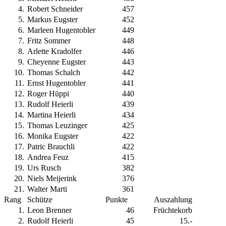
4
.
Robert Schneider
457
5
.
Markus Eugster
452
6
.
Marleen Hugentobler
449
7
.
Fritz Sommer
448
8
.
Arlette Kradolfer
446
9
.
Cheyenne Eugster
443
10
.
Thomas Schalch
442
11
.
Ernst Hugentobler
441
12
.
Roger Hüppi
440
13
.
Rudolf Heierli
439
14
.
Martina Heierli
434
15
.
Thomas Leuzinger
425
16
.
Monika Eugster
422
17
.
Patric Brauchli
422
18
.
Andrea Feuz
415
19
.
Urs Rusch
382
20
.
Niels Meijerink
376
21
.
Walter Marti
361
Rang
Schütze
Punkte
Auszahlung
1
.
Leon Brenner
46
Früchtekorb
2
.
Rudolf Heierli
45
15.-