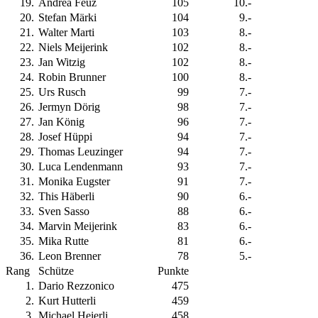
19
.
Andrea Feuz
105
10.-
20
.
Stefan Märki
104
9.-
21
.
Walter Marti
103
8.-
22
.
Niels Meijerink
102
8.-
23
.
Jan Witzig
102
8.-
24
.
Robin Brunner
100
8.-
25
.
Urs Rusch
99
7.-
26
.
Jermyn Dörig
98
7.-
27
.
Jan König
96
7.-
28
.
Josef Hüppi
94
7.-
29
.
Thomas Leuzinger
94
7.-
30
.
Luca Lendenmann
93
7.-
31
.
Monika Eugster
91
7.-
32
.
This Häberli
90
6.-
33
.
Sven Sasso
88
6.-
34
.
Marvin Meijerink
83
6.-
35
.
Mika Rutte
81
6.-
36
.
Leon Brenner
78
5.-
Rang
Schütze
Punkte
1
.
Dario Rezzonico
475
2
.
Kurt Hutterli
459
3
.
Michael Heierli
458