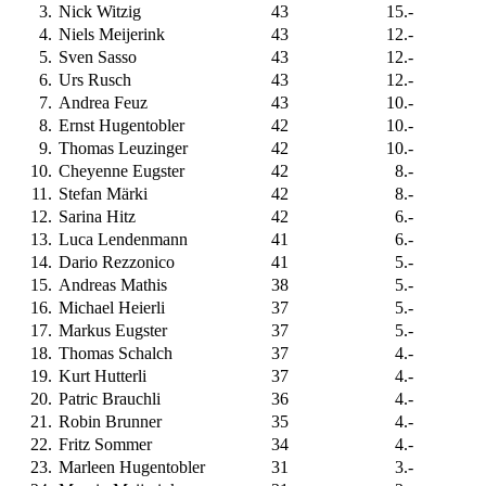
3
.
Nick Witzig
43
15.-
4
.
Niels Meijerink
43
12.-
5
.
Sven Sasso
43
12.-
6
.
Urs Rusch
43
12.-
7
.
Andrea Feuz
43
10.-
8
.
Ernst Hugentobler
42
10.-
9
.
Thomas Leuzinger
42
10.-
10
.
Cheyenne Eugster
42
8.-
11
.
Stefan Märki
42
8.-
12
.
Sarina Hitz
42
6.-
13
.
Luca Lendenmann
41
6.-
14
.
Dario Rezzonico
41
5.-
15
.
Andreas Mathis
38
5.-
16
.
Michael Heierli
37
5.-
17
.
Markus Eugster
37
5.-
18
.
Thomas Schalch
37
4.-
19
.
Kurt Hutterli
37
4.-
20
.
Patric Brauchli
36
4.-
21
.
Robin Brunner
35
4.-
22
.
Fritz Sommer
34
4.-
23
.
Marleen Hugentobler
31
3.-