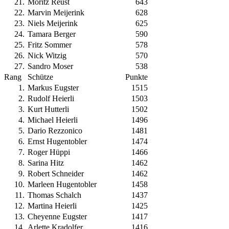
21
.
Moritz Reust
643
22
.
Marvin Meijerink
628
23
.
Niels Meijerink
625
24
.
Tamara Berger
590
25
.
Fritz Sommer
578
26
.
Nick Witzig
570
27
.
Sandro Moser
538
Rang
Schütze
Punkte
1
.
Markus Eugster
1515
2
.
Rudolf Heierli
1503
3
.
Kurt Hutterli
1502
4
.
Michael Heierli
1496
5
.
Dario Rezzonico
1481
6
.
Ernst Hugentobler
1474
7
.
Roger Hüppi
1466
8
.
Sarina Hitz
1462
9
.
Robert Schneider
1462
10
.
Marleen Hugentobler
1458
11
.
Thomas Schalch
1437
12
.
Martina Heierli
1425
13
.
Cheyenne Eugster
1417
14
.
Arlette Kradolfer
1416