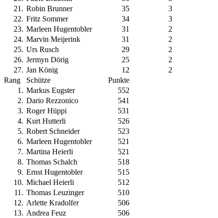
21
.
Robin Brunner
35
3
22
.
Fritz Sommer
34
3
23
.
Marleen Hugentobler
31
2
24
.
Marvin Meijerink
31
2
25
.
Urs Rusch
29
2
26
.
Jermyn Dörig
25
2
27
.
Jan König
12
2
Rang
Schütze
Punkte
1
.
Markus Eugster
552
2
.
Dario Rezzonico
541
3
.
Roger Hüppi
531
4
.
Kurt Hutterli
526
5
.
Robert Schneider
523
6
.
Marleen Hugentobler
521
7
.
Martina Heierli
521
8
.
Thomas Schalch
518
9
.
Ernst Hugentobler
515
10
.
Michael Heierli
512
11
.
Thomas Leuzinger
510
12
.
Arlette Kradolfer
506
13
.
Andrea Feuz
506