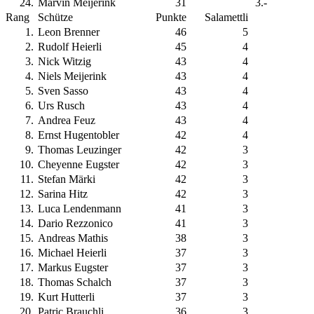
24
.
Marvin Meijerink
31
3.-
Rang
Schütze
Punkte
Salamettli
1
.
Leon Brenner
46
5
2
.
Rudolf Heierli
45
4
3
.
Nick Witzig
43
4
4
.
Niels Meijerink
43
4
5
.
Sven Sasso
43
4
6
.
Urs Rusch
43
4
7
.
Andrea Feuz
43
4
8
.
Ernst Hugentobler
42
4
9
.
Thomas Leuzinger
42
3
10
.
Cheyenne Eugster
42
3
11
.
Stefan Märki
42
3
12
.
Sarina Hitz
42
3
13
.
Luca Lendenmann
41
3
14
.
Dario Rezzonico
41
3
15
.
Andreas Mathis
38
3
16
.
Michael Heierli
37
3
17
.
Markus Eugster
37
3
18
.
Thomas Schalch
37
3
19
.
Kurt Hutterli
37
3
20
.
Patric Brauchli
36
3