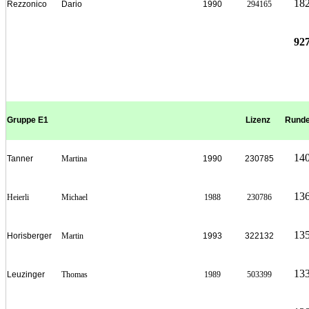
18
Rezzonico
Dario
1990
294165
92
Gruppe E1
Lizenz
Rund
14
Tanner
Martina
1990
230785
13
Heierli
Michael
1988
230786
13
Horisberger
Martin
1993
322132
13
Leuzinger
Thomas
1989
503399