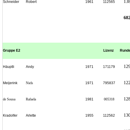
13
Schneider
Robert
1961
112565
68
Gruppe E2
Lizenz
Rund
12
Häuptli
Andy
1971
171179
12
Meijerink
Niels
1971
795837
12
de Sousa
Rafaela
1981
005318
13
Kradolfer
Arlette
1955
112562