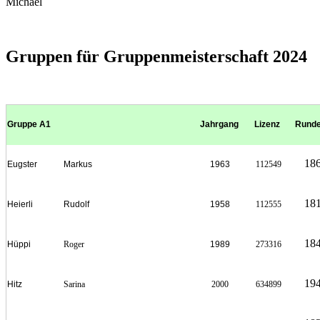
Michael
Gruppen für Gruppenmeisterschaft 2024
Gruppe A1
Jahrgang
Lizenz
Rund
18
Eugster
Markus
1963
112549
18
Heierli
Rudolf
1958
112555
18
Hüppi
Roger
1989
273316
19
Hitz
Sarina
2000
634899