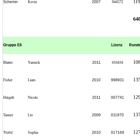
11
Scherrer
Kevin
2007
944572
64
Gruppe E6
Lizenz
Rund
10
Blatter
Yannick
2011
016434
13
Fisher
Liam
2010
998931
12
Häuptli
Nicola
2011
007741
13
Tanner
Lio
2009
011970
12
Trunz
Sophia
2010
017169