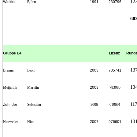
12
Winkler
Björn
1991
230796
60
Gruppe E4
Lizenz
Rund
13
Brenner
Leon
2003
785741
13
Meijerink
Marviin
2003
783085
11
Zehnder
Sebastian
2006
019691
13
Neuweiler
Nico
2007
976601