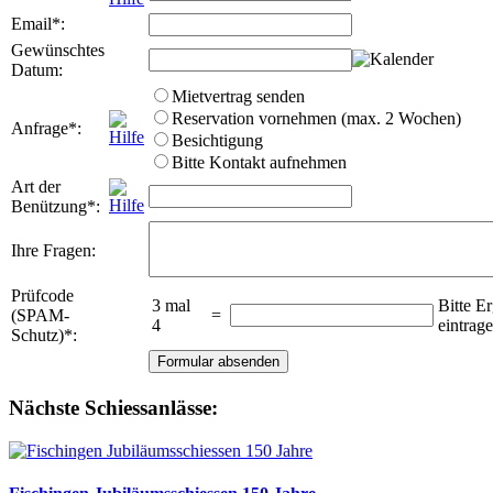
Email
*
:
Gewünschtes
Datum
:
Mietvertrag senden
Reservation vornehmen (max. 2 Wochen)
Anfrage
*
:
Besichtigung
Bitte Kontakt aufnehmen
Art der
Benützung
*
:
Ihre Fragen
:
Prüfcode
3 mal
Bitte E
(SPAM-
=
4
eintrag
Schutz)
*
:
Nächste Schiessanlässe: