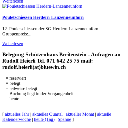
Weiterlesen
Pouletschiessen Herdern-Lanzenneunforn
12. Pouletschiessen der SG Herdern Lanzenneunforn
Gruppenpreis:...
Weiterlesen
Belegung Schützenhaus Breitenstein - Anfragen an
Rudolf Heierli Tel. 071 642 25 75 mail:
rudolf.heierli(at)bluewin.ch
= reserviert
= belegt
= teilweise belegt
= Buchung liegt in der Vergangenheit
= heute
[
aktuelles Jahr
|
aktuelles Quartal
|
aktueller Monat
|
aktuelle
Kalenderwoche
|
heute (Tag)
|
Spanne
]