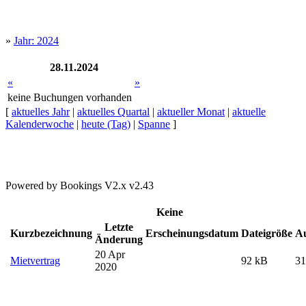
»
Jahr: 2024
28.11.2024
«
»
keine Buchungen vorhanden
[
aktuelles Jahr
|
aktuelles Quartal
|
aktueller Monat
|
aktuelle
Kalenderwoche
|
heute (Tag)
|
Spanne
]
Powered by Bookings V2.x v2.43
Keine
Letzte
Kurzbezeichnung
Erscheinungsdatum
Dateigröße
Au
Änderung
20 Apr
Mietvertrag
92 kB
31
2020